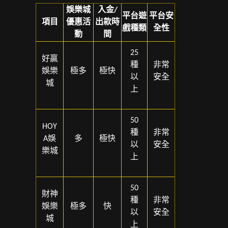
娛樂城
入金/
平台遊
平台安
項目
優惠活
出款時
戲種類
全性
動
間
25
好贏
種
非常
娛樂
極多
極快
以
安全
城
上
50
HOY
種
非常
A娛
多
極快
以
安全
樂城
上
50
財神
種
非常
娛樂
極多
快
以
安全
城
上