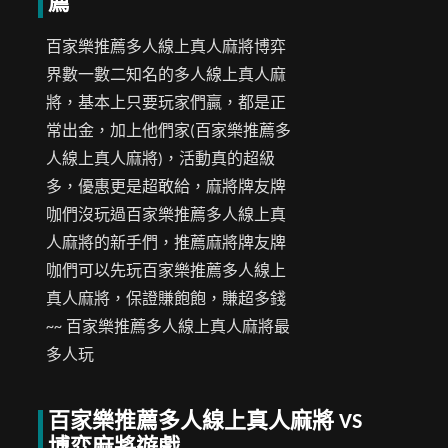
薦
百家樂推薦多人線上真人麻將博弈
界數一數二知名的多人線上真人麻
將，基本上只要玩家們贏，都是正
常出金，加上他們家(百家樂推薦多
人線上真人麻將)，活動真的超級
多，優惠更是超敢給，麻將牌友牌
咖們沒玩過百家樂推薦多人線上真
人麻將的新手們，推薦麻將牌友牌
咖們可以先玩百家樂推薦多人線上
真人麻將，保證賺飽飽，賺超多錢
~~ 百家樂推薦多人線上真人麻將最
多人玩
百家樂推薦多人線上真人麻將 VS