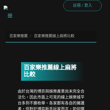
註冊 / 登入
百家樂推薦
百家樂推薦線上麻將比較
百家樂推薦線上麻將
比較
由於台灣的博弈與娛樂產業尚未完全合
法化，因此市面上可見的線上娛樂城平
台多到不勝枚舉，各家都有各自的擁護
者，但對於博弈新手玩家而言，如何選