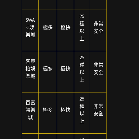
25
SWA
種
非常
G娛
極多
極快
以
安全
樂城
上
25
客萊
種
非常
柏娛
極多
極快
以
安全
樂城
上
25
百富
種
非常
娛樂
極多
極快
以
安全
城
上