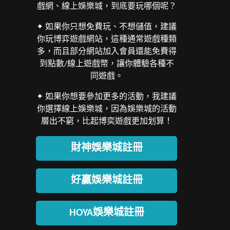
戲網、線上娛樂城，到底要玩哪個呢？
✦ 如果你只想免費玩、不想儲值，建議
你玩博弈遊戲網站，這種通常遊戲種類
多，而且部分網站加入會員還能免費得
到點數/線上遊戲幣，讓你體驗各種不
同遊戲。
✦ 如果你想要參加更多的活動，我建議
你選擇線上娛樂城，因為娛樂城的活動
層出不窮，比起博奕遊戲更加划算！
財神娛樂城註冊
好贏娛樂城註冊
HOYA娛樂城註冊