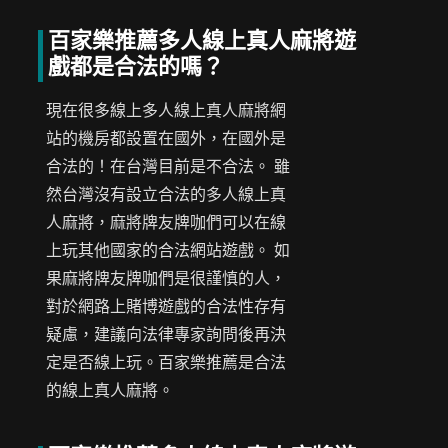
百家樂推薦多人線上真人麻將遊
戲都是合法的嗎？
現在很多線上多人線上真人麻將網
站的機房都設置在國外，在國外是
合法的！在台灣目前是不合法。 雖
然台灣沒有設立合法的多人線上真
人麻將，麻將牌友牌咖們可以在線
上玩其他國家的合法網站遊戲。 如
果麻將牌友牌咖們是很謹慎的人，
對於網路上賭博遊戲的合法性存有
疑慮，建議向法律專家詢問後再決
定是否線上玩。百家樂推薦是合法
的線上真人麻將。