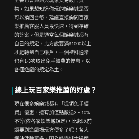
全書也會透過與玩家交易販售寶
物，如果想知道你玩的娛樂城是否
可以換回台幣，建議直接詢問百家
樂推薦客服人員最快速，得到準確
的答案。但是通常每個娛樂城都有
自己的規定，比方說要滿$1000以上
才能轉到自己帳戶，一個禮拜通常
也有1-3次取出免手續費的優惠，以
各個遊戲的規定為主。
線上玩百家樂推薦的好處？
現在很多娛樂城都有「提領免手續
費」優惠，還有加值點數送2 ~ 10%
不等(依各家娛樂城規定)，比起以前
還要到遊戲場玩方便多了呢！各大